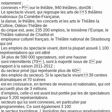
 notamment : 

 connexes • P our le théâtre, 940 théâtres, dont36 : 

 Le spectacle vivant, qui regroupe les arts de  5 théâtres 
nationaux (la Comédie-Française, 

 la danse, le théâtre, les concerts et les arts le Théâtre la 
Colline, Odéon-Théâtre de 

 du cirque est, avec 235 200 emplois, le troisième l’Europe, le 
Théâtre national de Chaillot et 

 employeur culturel français. le Théâtre national de Strasbourg 
qui ont 

 Les emplois du spectacle vivant, dont la plupart assuré 1 100 
représentations qui ont attiré 

 34 plus de 590 000 spectateurs, soit une hausse 

 sont intermittents (70 ), sont à majorité issus de 2 par 
rapport à la saison 2011-2012 ; 

 du secteur privé (qui représente plus de 60 

 des emplois du secteur). Si le spectacle vivant  39 centres 
dramatiques et 70 scènes 

 est en croissance, en termes de revenus et nationales, qui ont 
accueilli plus de 3 millions 

 d’emplois, celle-ci est avant tout portée par les de spectateurs 
pour 5 200 représentations 

 secteurs qui lui sont connexes, en particulier par 
programmées. Ce sont également 3 100 

 le secteur touristique. L’évolution des revenus représentations 