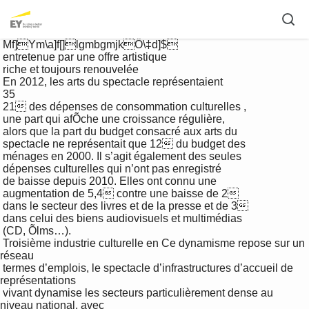
 Mf]Ym\a]f[]lgmbgmjkÔ\‡d]$

 entretenue par une offre artistique 

 riche et toujours renouvelée

 En 2012, les arts du spectacle représentaient 

 35

 21 des dépenses de consommation culturelles , 

 une part qui afÕche une croissance régulière, 

 alors que la part du budget consacré aux arts du 

 spectacle ne représentait que 12 du budget des 

 ménages en 2000. Il s’agit également des seules 

 dépenses culturelles qui n’ont pas enregistré 

 de baisse depuis 2010. Elles ont connu une 

 augmentation de 5,4 contre une baisse de 2 

 dans le secteur des livres et de la presse et de 3 

 dans celui des biens audiovisuels et multimédias 

 (CD, Õlms…). 

 Troisième industrie culturelle en Ce dynamisme repose sur un 
réseau 

 termes d’emplois, le spectacle d’infrastructures d’accueil de 
représentations 

 vivant dynamise les secteurs particulièrement dense au 
niveau national, avec 
